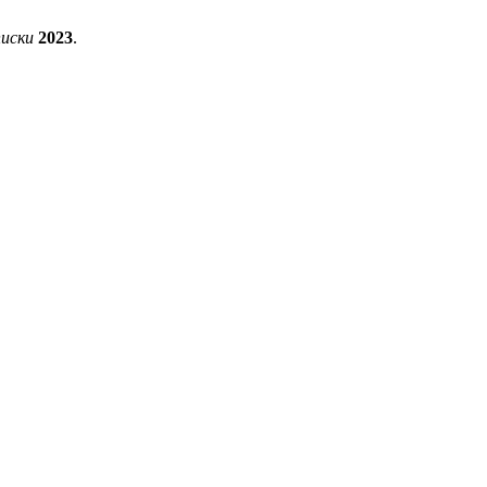
писки
2023
.